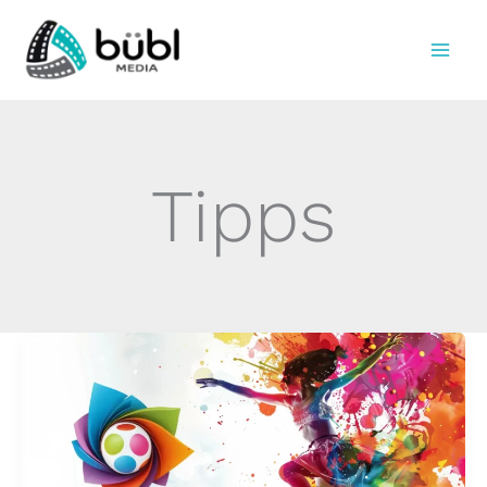
Skip
to
Bübl Media
content
Tipps