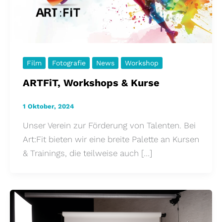
Film
Fotografie
News
Workshop
ARTFiT, Workshops & Kurse
1 Oktober, 2024
Unser Verein zur Förderung von Talenten. Bei
Art:Fit bieten wir eine breite Palette an Kursen
& Trainings, die teilweise auch […]